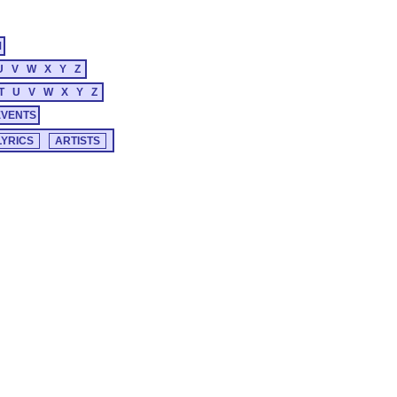
M
U
V
W
X
Y
Z
T
U
V
W
X
Y
Z
EVENTS