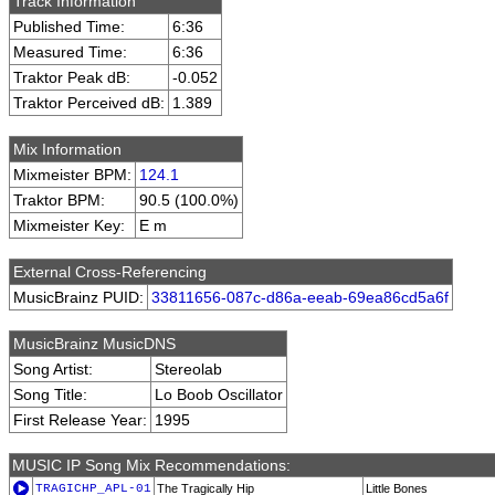
Track Information
Published Time:
6:36
Measured Time:
6:36
Traktor Peak dB:
-0.052
Traktor Perceived dB:
1.389
Mix Information
Mixmeister BPM:
124.1
Traktor BPM:
90.5 (100.0%)
Mixmeister Key:
E m
External Cross-Referencing
MusicBrainz PUID:
33811656-087c-d86a-eeab-69ea86cd5a6f
MusicBrainz MusicDNS
Song Artist:
Stereolab
Song Title:
Lo Boob Oscillator
First Release Year:
1995
MUSIC IP Song Mix Recommendations:
TRAGICHP_APL-01
The Tragically Hip
Little Bones