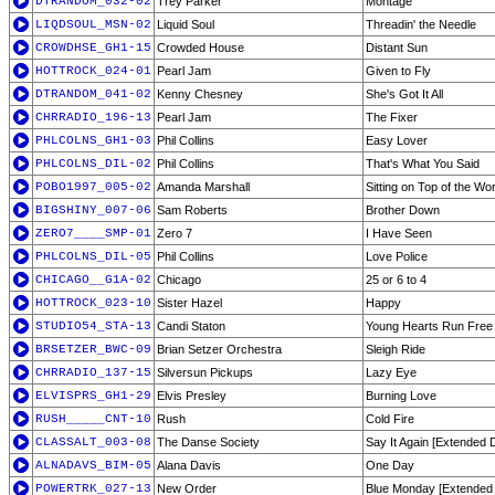
DTRANDOM_032-02
Trey Parker
Montage
LIQDSOUL_MSN-02
Liquid Soul
Threadin' the Needle
CROWDHSE_GH1-15
Crowded House
Distant Sun
HOTTROCK_024-01
Pearl Jam
Given to Fly
DTRANDOM_041-02
Kenny Chesney
She's Got It All
CHRRADIO_196-13
Pearl Jam
The Fixer
PHLCOLNS_GH1-03
Phil Collins
Easy Lover
PHLCOLNS_DIL-02
Phil Collins
That's What You Said
POBO1997_005-02
Amanda Marshall
Sitting on Top of the Wor
BIGSHINY_007-06
Sam Roberts
Brother Down
ZERO7____SMP-01
Zero 7
I Have Seen
PHLCOLNS_DIL-05
Phil Collins
Love Police
CHICAGO__G1A-02
Chicago
25 or 6 to 4
HOTTROCK_023-10
Sister Hazel
Happy
STUDIO54_STA-13
Candi Staton
Young Hearts Run Free
BRSETZER_BWC-09
Brian Setzer Orchestra
Sleigh Ride
CHRRADIO_137-15
Silversun Pickups
Lazy Eye
ELVISPRS_GH1-29
Elvis Presley
Burning Love
RUSH_____CNT-10
Rush
Cold Fire
CLASSALT_003-08
The Danse Society
Say It Again [Extended 
ALNADAVS_BIM-05
Alana Davis
One Day
POWERTRK_027-13
New Order
Blue Monday [Extended 