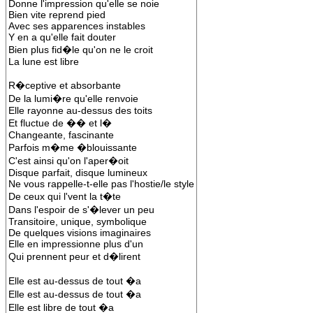
Donne l'impression qu'elle se noie
Bien vite reprend pied
Avec ses apparences instables
Y en a qu'elle fait douter
Bien plus fid�le qu'on ne le croit
La lune est libre
R�ceptive et absorbante
De la lumi�re qu'elle renvoie
Elle rayonne au-dessus des toits
Et fluctue de �� et l�
Changeante, fascinante
Parfois m�me �blouissante
C'est ainsi qu'on l'aper�oit
Disque parfait, disque lumineux
Ne vous rappelle-t-elle pas l'hostie/le style
De ceux qui l'vent la t�te
Dans l'espoir de s'�lever un peu
Transitoire, unique, symbolique
De quelques visions imaginaires
Elle en impressionne plus d'un
Qui prennent peur et d�lirent
Elle est au-dessus de tout �a
Elle est au-dessus de tout �a
Elle est libre de tout �a