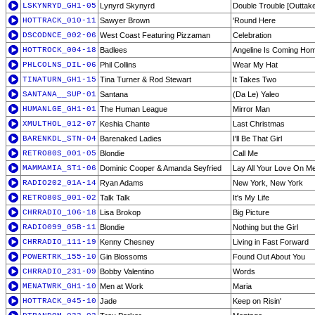
LSKYNRYD_GH1-05
Lynyrd Skynyrd
Double Trouble [Outtake
HOTTRACK_010-11
Sawyer Brown
'Round Here
DSCODNCE_002-06
West Coast Featuring Pizzaman
Celebration
HOTTROCK_004-18
Badlees
Angeline Is Coming Ho
PHLCOLNS_DIL-06
Phil Collins
Wear My Hat
TINATURN_GH1-15
Tina Turner & Rod Stewart
It Takes Two
SANTANA__SUP-01
Santana
(Da Le) Yaleo
HUMANLGE_GH1-01
The Human League
Mirror Man
XMULTHOL_012-07
Keshia Chante
Last Christmas
BARENKDL_STN-04
Barenaked Ladies
I'll Be That Girl
RETRO80S_001-05
Blondie
Call Me
MAMMAMIA_ST1-06
Dominic Cooper & Amanda Seyfried
Lay All Your Love On M
RADIO202_01A-14
Ryan Adams
New York, New York
RETRO80S_001-02
Talk Talk
It's My Life
CHRRADIO_106-18
Lisa Brokop
Big Picture
RADIO099_05B-11
Blondie
Nothing but the Girl
CHRRADIO_111-19
Kenny Chesney
Living in Fast Forward
POWERTRK_155-10
Gin Blossoms
Found Out About You
CHRRADIO_231-09
Bobby Valentino
Words
MENATWRK_GH1-10
Men at Work
Maria
HOTTRACK_045-10
Jade
Keep on Risin'