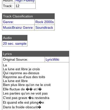
Album:
High Fidelity
Track:
12
Track Classification
Genre
:
Rock 2000s
MusicBrainz Genre
:
Soundtrack
Audio
20 sec. sample
Lyrics
Original Source:
LyricWiki
La
La lune est libre je crois
Qui rayonne au-dessus
Rayonne au-d'sus des toits
La lune est libre
Bien plus libre qu'on ne le croit
Elle fluctue de �� et l�
Les parties qu'on ne voit pas
C'est pas grave �a reviendra
Et quand elle est plong�e
Dans la froide obscurit�