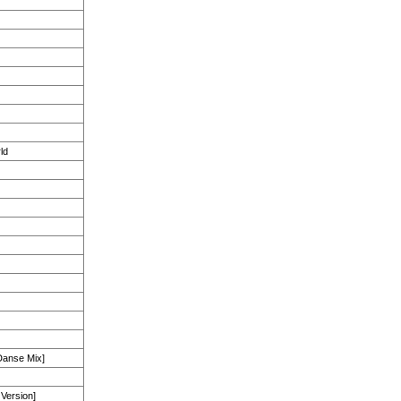
ld
Danse Mix]
Version]