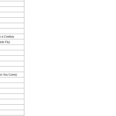
h a Cowboy
rds Fly)
hen You Come)