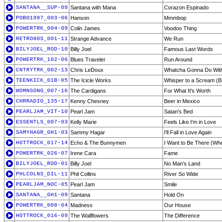
SANTANA__SUP-09
Santana with Mana
Corazon Espinado
POBO1997_003-06
Hanson
Mmmbop
POWERTRK_004-09
Colin James
Voodoo Thing
RETRO80S_001-11
Strange Advance
We Run
BILYJOEL_ROD-10
Billy Joel
Famous Last Words
POWERTRK_102-06
Blues Traveler
Run Around
CNTRYTRK_002-13
Chris LeDoux
Whatcha Gonna Do Wit
TEENKICK_01B-05
The Icicle Works
Whisper to a Scream (Bi
WOMNSONG_007-16
The Cardigans
For What It's Worth
CHRRADIO_135-17
Kenny Chesney
Beer in Mexico
PEARLJAM_VIT-10
Pearl Jam
Satan's Bed
ESSENTLS_007-03
Kelly Marie
Feels Like I'm in Love
SAMYHAGR_GH1-03
Sammy Hagar
I'll Fall in Love Again
HOTTROCK_017-14
Echo & The Bunnymen
I Want to Be There (W
POWERTRK_026-07
Irene Cara
Fame
BILYJOEL_ROD-01
Billy Joel
No Man's Land
PHLCOLNS_DIL-11
Phil Collins
River So Wide
PEARLJAM_NOC-05
Pearl Jam
Smile
SANTANA__GH1-09
Santana
Hold On
POWERTRK_008-04
Madness
Our House
HOTTROCK_016-09
The Wallflowers
The Difference