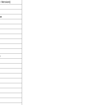
 Version]
me
e