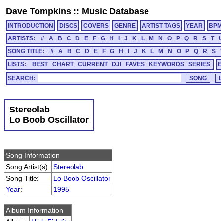
Dave Tompkins
::
Music Database
INTRODUCTION
DISCS
COVERS
GENRE
ARTIST TAGS
YEAR
BP
ARTISTS:
#
A
B
C
D
E
F
G
H
I
J
K
L
M
N
O
P
Q
R
S
T
SONG TITLE:
#
A
B
C
D
E
F
G
H
I
J
K
L
M
N
O
P
Q
R
S
LISTS:
BEST
CHART
CURRENT
DJI
FAVES
KEYWORDS
SERIES
SEARCH:
Stereolab
Lo Boob Oscillator
Song Information
Song Artist(s):
Stereolab
Song Title:
Lo Boob Oscillator
Year
:
1995
Album Information